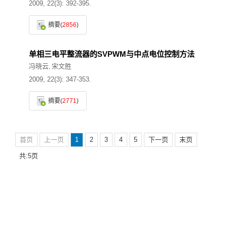
2009, 22(3): 392-395.
摘要
(
2856
)
单相三电平整流器的SVPWM与中点电位控制方法
冯晓云
宋文胜
,
2009, 22(3): 347-353.
摘要
(
2771
)
首页
上一页
1
2
3
4
5
下一页
末页
共:5页