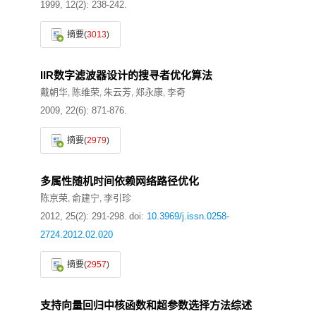
1999, 12(2): 238-242.
摘要
(
3013
)
IIR数字滤波器设计的搜寻者优化算法
戴朝华
陈维荣
朱云芳
郑永康
李奇
,
,
,
,
2009, 22(6): 871-876.
摘要
(
2979
)
多属性随机时间依赖网络路径优化
陈京荣
俞建宁
李引珍
,
,
2012, 25(2): 291-298.
doi:
10.3969/j.issn.0258-
2724.2012.02.020
摘要
(
2957
)
支持向量回归中核函数和超参数选择方法综述