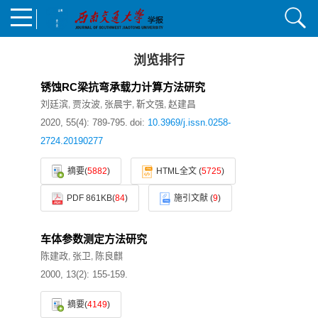
浏览排行
锈蚀RC梁抗弯承载力计算方法研究
刘廷滨
贾汝波
张晨宇
靳文强
赵建昌
,
,
,
,
2020, 55(4): 789-795.
doi:
10.3969/j.issn.0258-
2724.20190277
摘要
(
5882
)
HTML全文
(
5725
)
PDF 861KB
(
84
)
施引文献
(
9
)
车体参数测定方法研究
陈建政
张卫
陈良麒
,
,
2000, 13(2): 155-159.
摘要
(
4149
)