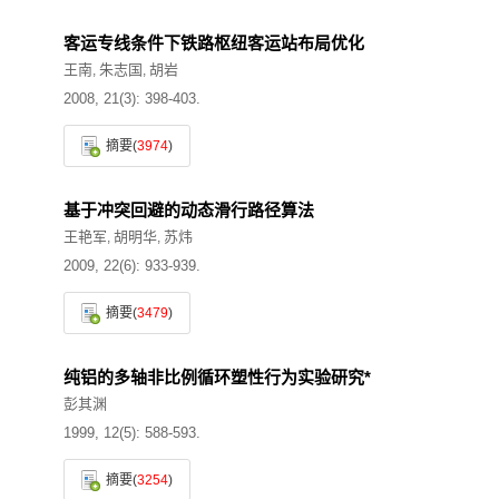
客运专线条件下铁路枢纽客运站布局优化
王南
朱志国
胡岩
,
,
2008, 21(3): 398-403.
摘要
(
3974
)
基于冲突回避的动态滑行路径算法
王艳军
胡明华
苏炜
,
,
2009, 22(6): 933-939.
摘要
(
3479
)
纯铝的多轴非比例循环塑性行为实验研究*
彭其渊
1999, 12(5): 588-593.
摘要
(
3254
)