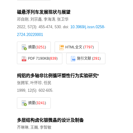
磁悬浮列车发展现状与展望
邓自刚
刘宗鑫
李海涛
张卫华
,
,
,
2022, 57(3): 455-474, 530.
doi:
10.3969/j.issn.0258-
2724.20220001
摘要
(
3251
)
HTML全文
(
7797
)
PDF 7190KB
(
839
)
施引文献
(
291
)
纯铝的多轴非比例循环塑性行为实验研究*
张拥军
叶怀珍
任民
,
,
1999, 12(5): 602-605.
摘要
(
3241
)
多层结构卤化银微晶的设计及制备
齐琳琳
王巍
李智敏
,
,