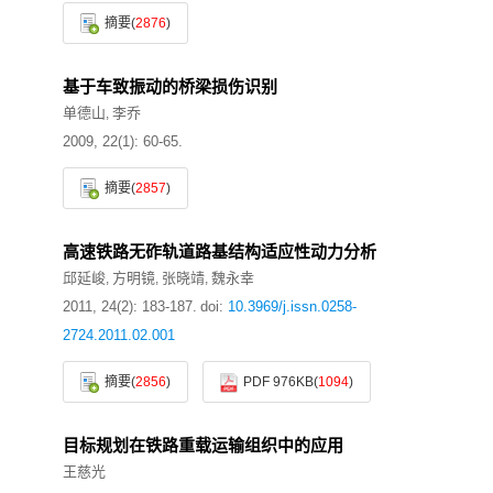
摘要
(
2876
)
基于车致振动的桥梁损伤识别
单德山
李乔
,
2009, 22(1): 60-65.
摘要
(
2857
)
高速铁路无砟轨道路基结构适应性动力分析
邱延峻
方明镜
张晓靖
魏永幸
,
,
,
2011, 24(2): 183-187.
doi:
10.3969/j.issn.0258-
2724.2011.02.001
摘要
(
2856
)
PDF 976KB
(
1094
)
目标规划在铁路重载运输组织中的应用
王慈光