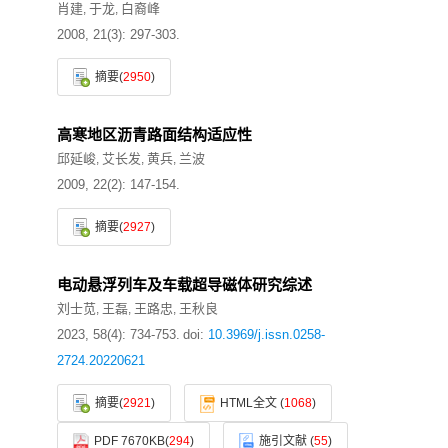
肖建
于龙
白裔峰
,
,
2008, 21(3): 297-303.
摘要
(
2950
)
高寒地区沥青路面结构适应性
邱延峻
艾长发
黄兵
兰波
,
,
,
2009, 22(2): 147-154.
摘要
(
2927
)
电动悬浮列车及车载超导磁体研究综述
刘士苋
王磊
王路忠
王秋良
,
,
,
2023, 58(4): 734-753.
doi:
10.3969/j.issn.0258-
2724.20220621
摘要
(
2921
)
HTML全文
(
1068
)
PDF 7670KB
(
294
)
施引文献
(
55
)