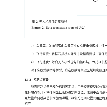
图 2
无人机图像采集航线
Figure 2.
Data acquisition route of UAV
2） 重叠率：航向和旁向重叠度应有充足重叠区域，适
3） 飞行高度：依据石拱桥实际尺寸及精度要求，确保
4） 飞行速度：综合无人机性能与拍摄环境，保持相机
对于空腹式拱桥等桥型，应在腹拱等关键区域加密航迹
1.1.2 控制点布设
地面控制点是已知坐标的固定点，用于校正模型的位置和
栏杆端点等几何特征明显且长期稳定的部位，兼顾平面与高程
点数量应随桥梁总长增加而递增，相邻跨之间设置共用控制点
精度.