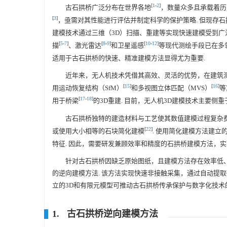
[
1
-
2
]
古石拱桥广泛分布在世界各地
，数量众多且承载着历
[
3
]
，亟需对其性能进行评估并制定科学的保护策略. 但现存
建模技术通过三维（3D）扫描、重建等实现快速建模受到广
[
5
-
7
]
[
8
-
9
]
[
10
-
12
]
描
、激光雷达
和卫星遥感
等现代测绘手段已在多
适用于古石拱桥的快速、精准建模方法显得尤为重要.
近年来，无人机技术凭借其高效、灵活的优势，在建筑
[
15
]
[
16
]
用运动恢复结构（SfM）
和多视图立体匹配（MVS）
等
[
17
-
18
]
用于桥梁
的3D重建. 目前，无人机3D建模技术主要
古石拱桥独特的建造材料与工艺使其数值建模过程复杂费
[
22
]
或使用大小相等的石块简化建模
. 使用简化建模方法建
特征. 因此，需要研发兼顾效率和精度的石拱桥建模方法，实
针对古石拱桥因缺乏原始图纸，且建模方法存在效率低
的逆向建模方法. 该方法实现快速非接触采集，通过自动提
立的3D和有限元模型可推动古石拱桥传承保护与数字化技术
1. 古石拱桥逆向建模方法