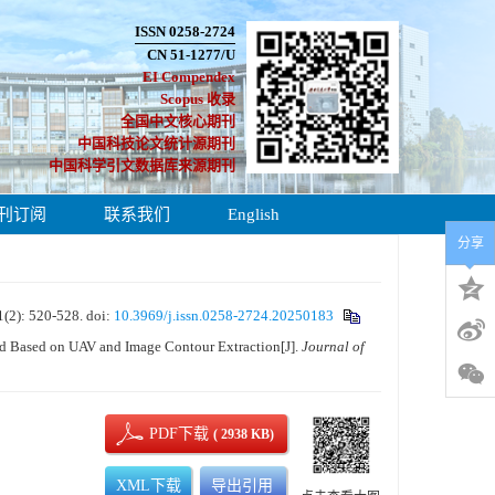
ISSN 0258-2724
CN 51-1277/U
EI Compendex
Scopus 收录
全国中文核心期刊
中国科技论文统计源期刊
中国科学引文数据库来源期刊
刊订阅
联系我们
English
分享
 520-528.
doi:
10.3969/j.issn.0258-2724.20250183
d Based on UAV and Image Contour Extraction[J].
Journal of
PDF下载
( 2938 KB)
XML下载
导出引用