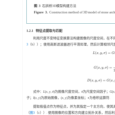
图 3
石拱桥3D模型构建方法
Figure 3.
Construction method of 3D model of stone arch
1.2.1 特征点提取与匹配
利用尺度不变特征变换算法构建图像的尺度空间，在不
3
（b））；使用高斯滤波器进行平滑处理，然后计算相邻尺度
L
(
x
,
y
,
σ
)
=
G
G
(
x
,
y
,
σ
)
=
1
2
π
σ
D
(
x
,
y
,
σ
)
=
G
(
x
式中：
L
(
x
,
y
,
σ
)为图像尺度空间，
σ
为尺度空间因子；
G
(
x
子；
I
(
x
,
y
)为原始图像，(
x
,
y
)为像素坐标；
为卷积运算符.
∗
提取极值点作为特征点，并为其指定一个主方向，使其
（
图3
（c））. 使用图像的位置和方向建立拓扑关系，然后