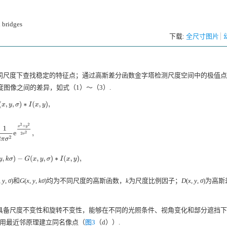
 bridges
下载:
全尺寸图片
同尺度下查找稳定的特征点；通过高斯差分函数金字塔检测尺度空间中的极值点
图像之间的差异，如式（1）～（3）.
(
x
,
y
,
σ
)
∗
I
(
x
,
y
)
,
2
e
x
2
+
y
2
2
σ
2
,
,
y
,
k
σ
)
−
G
(
x
,
y
,
σ
)
∗
I
(
x
,
y
)
,
,
y
,
σ
)和
G
(
x
,
y
,
kσ
)均为不同尺度的高斯函数，
k
为尺度比例因子；
D
(
x
,
y
,
σ
)为高斯
具备尺度不变性和旋转不变性，能够在不同的光照条件、视角变化和部分遮挡下
利用最近邻原理建立同名像点（
图3
（d））.