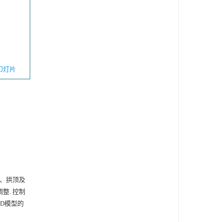
幻灯片
脚、拱顶及
整. 控制
D模型的