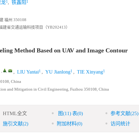
1
1
建龙
,
铁鑫阳
州 350108
；福建省交通运输科技项目（YB202413）
deling Method Based on UAV and Image Contour
1
,
,
1
1
1
,
LIU Yantai
,
YU Jianlong
,
TIE Xinyang
50108, China
ntion and Mitigation in Civil Engineering, Fuzhou 350108, China
HTML全文
图
(11)
表
(0)
参考文献
(25)
施引文献
(2)
附加材料
(0)
访问统计