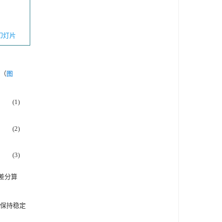
幻灯片
（
图
(1)
(2)
(3)
差分算
保持稳定