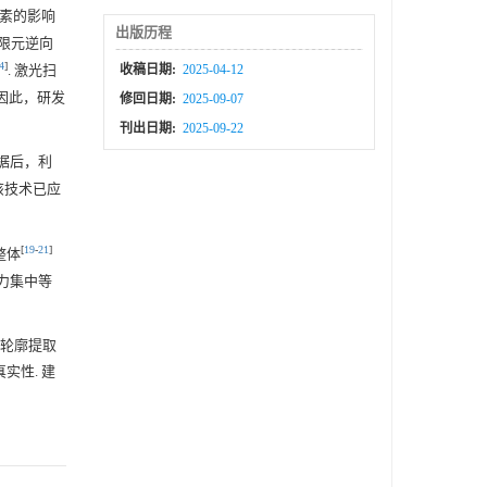
因素的影响
出版历程
限元逆向
4
]
. 激光扫
收稿日期:
2025-04-12
因此，研发
修回日期:
2025-09-07
刊出日期:
2025-09-22
据后，利
该技术已应
[
19
-
21
]
整体
力集中等
轮廓提取
实性. 建