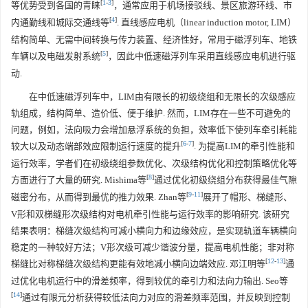
[
1
-
3
]
等优势受到各国的青睐
，通常应用于机场接驳线、景区旅游环线、市
[
4
]
内通勤线和城际交通线等
. 直线感应电机（linear induction motor, LIM）
结构简单、无需中间转换与传力装置、经济性好，常用于磁浮列车、地铁
[
5
]
车辆以及电磁发射系统
，因此中低速磁浮列车采用直线感应电机进行驱
动.
在中低速磁浮列车中，LIM由有限长的初级绕组和无限长的次级感应
轨组成，结构简单、造价低、便于维护. 然而，LIM存在一些不可避免的
问题，例如，法向吸力会增加悬浮系统的负担，效率低下使列车牵引耗能
[
6
-
7
]
较大以及动态端部效应限制运行速度的提升
. 为提高LIM的牵引性能和
运行效率，学者们在初级绕组参数优化、次级结构优化和控制策略优化等
[
8
]
方面进行了大量的研究. Mishima等
通过优化初级绕组分布获得最佳气隙
[
9
-
11
]
磁密分布，从而得到最优的推力效果. Zhan等
展开了帽形、梯缝形、
V形和双梯缝形次级结构对电机牵引性能与运行效率的影响研究. 该研究
结果表明：梯缝次级结构可减小横向力和边缘效应，是实现轨道车辆横向
稳定的一种较好方法；V形次级可减少谐波分量，提高电机性能；非对称
[
12
-
13
]
梯缝比对称梯缝次级结构更能有效地减小横向边端效应. 邓江明等
通
过优化电机运行中的滑差频率，得到较优的牵引力和法向力输出. Seo等
[
14
]
通过有限元分析获得较低法向力对应的滑差频率范围，并反映到控制