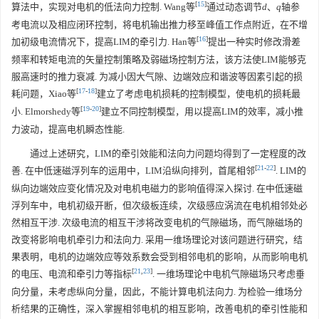
[
15
]
算法中，实现对电机的低法向力控制. Wang等
通过动态调节
d
、
q
轴参
考电流以及相应闭环控制，将电机输出推力移至峰值工作点附近，在不增
[
16
]
加初级电流情况下，提高LIM的牵引力. Han等
提出一种实时修改滑差
频率和转矩电流的矢量控制策略及弱磁场控制方法，该方法使LIM能够克
服高速时的推力衰减. 为减小因大气隙、边端效应和谐波等因素引起的损
[
17
-
18
]
耗问题，Xiao等
建立了考虑电机损耗的控制模型，使电机的损耗最
[
19
-
20
]
小. Elmorshedy等
建立不同控制模型，用以提高LIM的效率，减小推
力波动，提高电机瞬态性能.
通过上述研究，LIM的牵引效能和法向力问题均得到了一定程度的改
[
21
-
22
]
善. 在中低速磁浮列车的运用中，LIM沿纵向排列，首尾相邻
. LIM的
纵向边端效应变化情况及对电机电磁力的影响值得深入探讨. 在中低速磁
浮列车中，电机初级开断，但次级板连续，次级感应涡流在电机相邻处必
然相互干涉. 次级电流的相互干涉将改变电机的气隙磁场，而气隙磁场的
改变将影响电机牵引力和法向力. 采用一维场理论对该问题进行研究，结
果表明，电机的边端效应等效系数会受到相邻电机的影响，从而影响电机
[
21
,
23
]
的电压、电流和牵引力等指标
. 一维场理论中电机气隙磁场只考虑垂
向分量，未考虑纵向分量，因此，不能计算电机法向力. 为检验一维场分
析结果的正确性，深入掌握相邻电机的相互影响，改善电机的牵引性能和