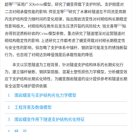
[
23
]
超等
采用广义Kelvin模型，研究了蠕变荷载下支护时机、支护刚度对
[
24
]
二次衬砌承载性能的影响. 师亚龙等
研究了木寨岭隧道在不同流变周期
内支护结构受力随时间的变化规律，指出围岩流变性对衬砌结构长期稳定
[
25
]
性影响极大，衬砌结构在数年后发生压溃开裂的风险较大. 钱文喜等
拟
合得到泥质粉砂岩的Cvisc模型参数，重点研究了隧道埋深对运营隧道衬
砌结构稳定性的影响. 上述研究工作都考虑了蠕变荷载对衬砌长期稳定性
与安全性的影响，但忽略了支护体系中锚杆、钢拱架可能发生的锈蚀断裂
行为，也忽视了衬砌达到峰值强度后承载性能的降低.
本文以宗思隧道为工程背景，针对隧道支护结构体系的长期劣化行
为，建立锚杆破断、钢拱架屈服、混凝土塑性损伤力学模型，分析蠕变效
应下支护结构长期劣化特性，为蠕变围岩隧道的设计提供参考和隧道长期
安全运营与维护提供依据.
1. 围岩蠕变与支护结构劣化力学模型
2. 工程背景及数值模型
3. 围岩蠕变作用下隧道支护结构劣化特征
4. 结 论