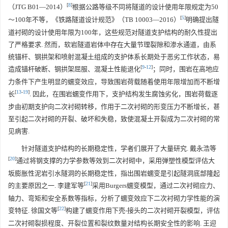
[
8
]
（JTG B01—2014）
根据公路等级不同将隧道的设计使用年限规定为50
[
5
]
～100年不等，《铁路隧道设计规范》（TB 10003—2016）
明确提出隧
道衬砌的设计使用年限为100年，这些规范对隧道支护结构的耐久性提出
了严格要求. 然而，软岩隧道岩体中存在大量节理裂隙和渗水通道，由系
统锚杆、钢拱架和喷射混凝土组成的支护体系长期处于恶劣工作状态，易
[
9
-
12
]
造成锚杆破断、钢拱架屈服、混凝土性能退化
；同时，围岩在高地应
力条件下产生明显的蠕变效应，导致围岩荷载随着使用年限增加而不断增
[
13
-
19
]
长
. 因此，在围岩蠕变作用下，支护结构发生腐蚀劣化，围岩荷载逐
步由初期支护向二次衬砌转移，作用于二次衬砌的形变压力不断增长，甚
至引起二次衬砌的开裂、破坏和失稳，致使混凝土开裂成为二次衬砌的常
见病害.
针对隧道支护结构的长期稳定性，学者们展开了大量研究. 戴永浩等
[
20
]
通过将钢支撑的力学参数等效到二次衬砌中，采用弹塑性模型评估大
坂膨胀性泥岩引水隧洞的长期稳定性，指出围岩蠕变是引起隧洞底部隆起
[
21
]
的主要原因之一. 李建军等
采用Burgers蠕变模型，通过二次衬砌应力、
轴力、弯矩和安全系数等指标，分析了蠕变效应下二次衬砌力学性能的演
[
22
]
变特征. 徐国文等
构建了蠕变作用下壳-接头的二次衬砌开裂模型，评估
二次衬砌裂损程度、开裂位置和裂纹数量对结构长期安全性的影响. 王迎