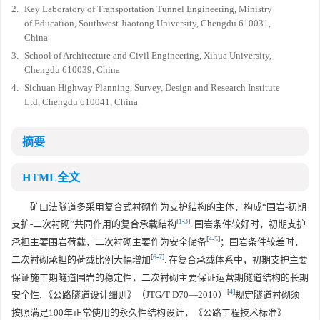
2.
Key Laboratory of Transportation Tunnel Engineering, Ministry
of Education, Southwest Jiaotong University, Chengdu 610031,
China
3.
School of Architecture and Civil Engineering, Xihua University,
Chengdu 610039, China
4.
Sichuan Highway Planning, Survey, Design and Research Institute
Ltd, Chengdu 610041, China
摘要
HTML全文
矿山法隧道多采用复合式衬砌作为支护结构的主体，构成“围岩-初期
[
1
-
3
]
支护-二次衬砌”共同作用的复合承载结构
. 围岩条件较好时，初期支护
[
4
-
5
]
承担主要围岩荷载，二次衬砌主要作为安全储备
；围岩条件较差时，
[
6
-
7
]
二次衬砌承担的荷载比例大幅增加
. 在复合承载体系中，初期支护主要
保证施工期隧道围岩的稳定性，二次衬砌主要保证运营期隧道结构的长期
[
4
]
安全性. 《公路隧道设计细则》（JTG/T D70—2010）
规定隧道衬砌须
按照满足100年正常使用的永久性结构设计，《公路工程技术标准》