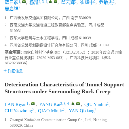
1
,
2, 3, 4
,
,
2
2
2
蓝日彦
,
杨凯
,
邱云辉
,
崔耀中
,
乔敏杰
,
2
晏启祥
1.
广西新发展交通集团有限公司，广西 南宁 530029
2.
西南交通大学交通隧道工程教育部重点实验室，四川 成都
610031
3.
西华大学建筑与土木工程学院，四川 成都 610039
4.
四川省公路规划勘察设计研究院有限公司，四川 成都 610041
基金项目:
国家自然科学基金项目（U21A20152）；2020年度交通运输
行业重点科技项目（2020-MS3-083）；广西科技计划项目（桂科
AB20238036）
详细信息
Deterioration Characteristics of Tunnel Support
Structures under Surrounding Rock Creep
1
,
2, 3, 4
,
,
2
LAN Riyan
,
YANG Kai
,
QIU Yunhui
,
2
2
2
CUI Yaozhong
,
QIAO Minjie
,
YAN Qixiang
1.
Guangxi Xinfazhan Communication Group Co., Ltd., Nanning
530029, China